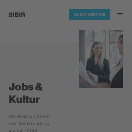
Navigieren auf Sibir.ch
QUICK SERVICE
Open / 
SIBIR, zur Startseite
Jobs &
Kultur
SIBIRGroup bietet
seit der Gründung
im Jahr 1944