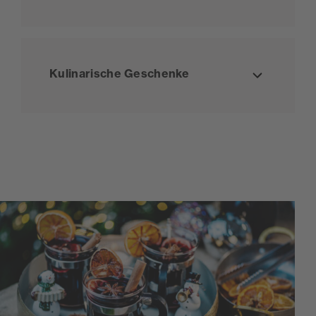
Inhalt au
Kulinarische Geschenke