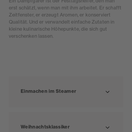
Ein Dampfgarer ist der Festtagshelfer, den man
erst schätzt, wenn man mit ihm arbeitet. Er schafft
Zeitfenster, er erzeugt Aromen, er konserviert
Qualität. Und er verwandelt einfache Zutaten in
kleine kulinarische Höhepunkte, die sich gut
verschenken lassen.
Inhalt au
Einmachen im Steamer
Inhalt au
Weihnachtsklassiker