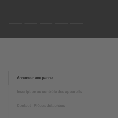
Slide0
Slide1
Slide2
Slide3
Slide4
Annoncer une panne
Inscription au contrôle des appareils
Contact - Pièces détachées