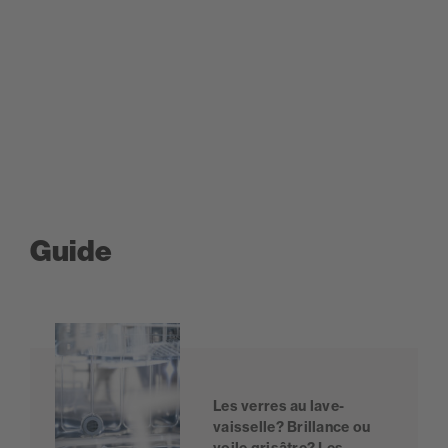
Guide
Les verres au lave-
vaisselle? Brillance ou
voile grisâtre? Les