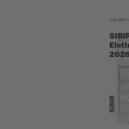
ONLINE 
SIBIR
Elet
202