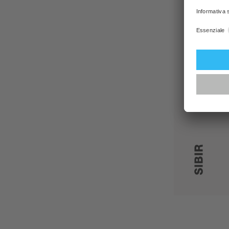
PDF
Listi
SIBI
rica