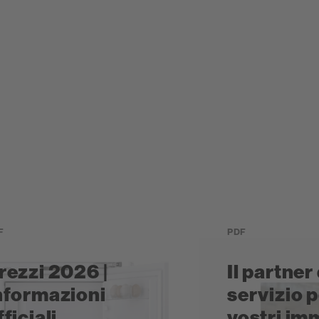
F
PDF
rezzi 2026 |
Il partner 
nformazioni
servizio p
fficiali
vostri im