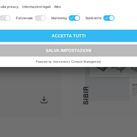
PDF
no prezzi
Istruzioni pe
Rtherm
l'uso del
mbi
Thermolino
Digital N08