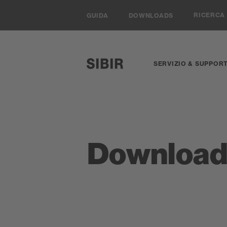
Navigieren auf Sibir.ch
RICERCA
GUIDA
DOWNLOADS
SERVIZIO & SUPPOR
SIBIR, zur Startseite
Download