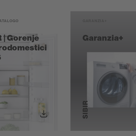
CATALOGO
GARANZIA+
 | Gorenje
Garanzia+
trodomestici
6