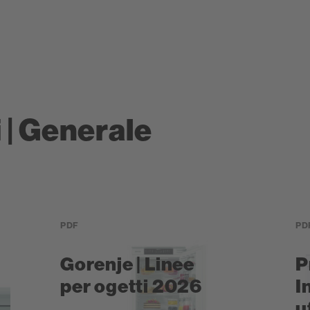
i | Generale
PDF
PD
Gorenje | Linee
P
per ogetti 2026
I
u