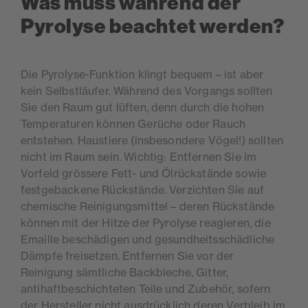
Was muss während der
Pyrolyse beachtet werden?
Die Pyrolyse-Funktion klingt bequem – ist aber
kein Selbstläufer. Während des Vorgangs sollten
Sie den Raum gut lüften, denn durch die hohen
Temperaturen k
ö
nnen Gerüche oder Rauch
entstehen. Haustiere (insbesondere V
ö
gel!) sollten
nicht im Raum sein. Wichtig: Entfernen Sie im
Vorfeld grössere Fett- und Ölrü
ckst
ände sowie
festgebackene Rü
ckst
ände. Verzichten Sie auf
chemische Reinigungsmittel – deren Rü
ckst
ände
k
ö
nnen mit der Hitze der Pyrolyse reagieren, die
Emaille beschädigen und gesundheitsschädliche
Dämpfe freisetzen. Entfernen Sie vor der
Reinigung sämtliche Backbleche, Gitter,
antihaftbeschichteten Teile und Zubeh
ö
r, sofern
der Hersteller nicht ausdrücklich deren Verbleib im